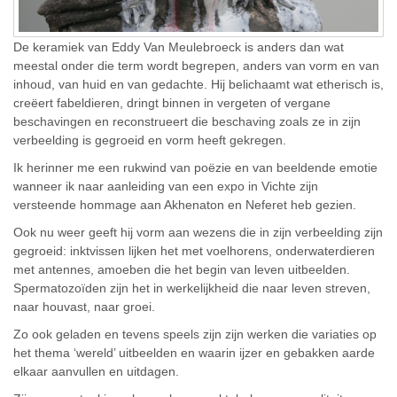
De keramiek van Eddy Van Meulebroeck is anders dan wat
meestal onder die term wordt begrepen, anders van vorm en van
inhoud, van huid en van gedachte. Hij belichaamt wat etherisch is,
creëert fabeldieren, dringt binnen in vergeten of vergane
beschavingen en reconstrueert die beschaving zoals ze in zijn
verbeelding is gegroeid en vorm heeft gekregen.
Ik herinner me een rukwind van poëzie en van beeldende emotie
wanneer ik naar aanleiding van een expo in Vichte zijn
versteende hommage aan Akhenaton en Neferet heb gezien.
Ook nu weer geeft hij vorm aan wezens die in zijn verbeelding zijn
gegroeid: inktvissen lijken het met voelhorens, onderwaterdieren
met antennes, amoeben die het begin van leven uitbeelden.
Spermatozoïden zijn het in werkelijkheid die naar leven streven,
naar houvast, naar groei.
Zo ook geladen en tevens speels zijn zijn werken die variaties op
het thema ‘wereld’ uitbeelden en waarin ijzer en gebakken aarde
elkaar aanvullen en uitdagen.