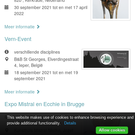
82b , Kerkrade, Nederland
30 september 2021 tot en met 17 april
2022
Meer informatie
Vern-Event
verschillende disciplines
B&B St Georges, Elverdingestraat
4, Ieper, België
18 september 2021 tot en met 19
september 2021
Meer informatie
Expo Mistral en Ecchie in Brugge
Mistral-Melike en Ecchie - expo
This website makes use of cookies to enhance browsing experience and
van onze nieuwe werken
provide additional functionality.
Details
Kunsthuis Mistral-Melike, Jozef
Allow cookies