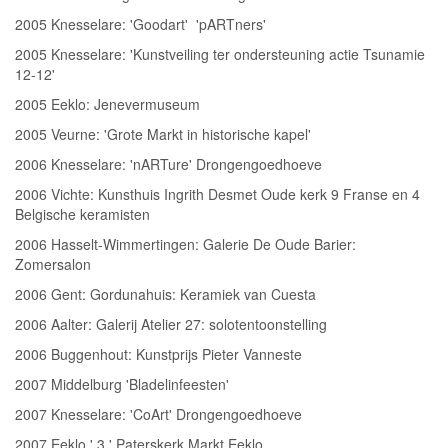
2005 Knesselare: 'Goodart' 'pARTners'
2005 Knesselare: 'Kunstveiling ter ondersteuning actie Tsunamie
12-12'
2005 Eeklo: Jenevermuseum
2005 Veurne: 'Grote Markt in historische kapel'
2006 Knesselare: 'nARTure' Drongengoedhoeve
2006 Vichte: Kunsthuis Ingrith Desmet Oude kerk 9 Franse en 4
Belgische keramisten
2006 Hasselt-Wimmertingen: Galerie De Oude Barier:
Zomersalon
2006 Gent: Gordunahuis: Keramiek van Cuesta
2006 Aalter: Galerij Atelier 27: solotentoonstelling
2006 Buggenhout: Kunstprijs Pieter Vanneste
2007 Middelburg 'Bladelinfeesten'
2007 Knesselare: 'CoArt' Drongengoedhoeve
2007 Eeklo ' 3 ' Paterskerk Markt Eeklo