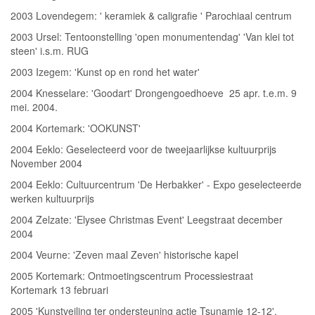
2003 Lovendegem: ' keramiek & caligrafie ' Parochiaal centrum
2003 Ursel: Tentoonstelling 'open monumentendag' 'Van klei tot
steen' i.s.m. RUG
2003 Izegem: 'Kunst op en rond het water'
2004 Knesselare: 'Goodart' Drongengoedhoeve 25 apr. t.e.m. 9
mei. 2004.
2004 Kortemark: 'OOKUNST'
2004 Eeklo: Geselecteerd voor de tweejaarlijkse kultuurprijs
November 2004
2004 Eeklo: Cultuurcentrum 'De Herbakker' - Expo geselecteerde
werken kultuurprijs
2004 Zelzate: 'Elysee Christmas Event' Leegstraat december
2004
2004 Veurne: 'Zeven maal Zeven' historische kapel
2005 Kortemark: Ontmoetingscentrum Processiestraat
Kortemark 13 februari
2005 'Kunstveiling ter ondersteuning actie Tsunamie 12-12'.