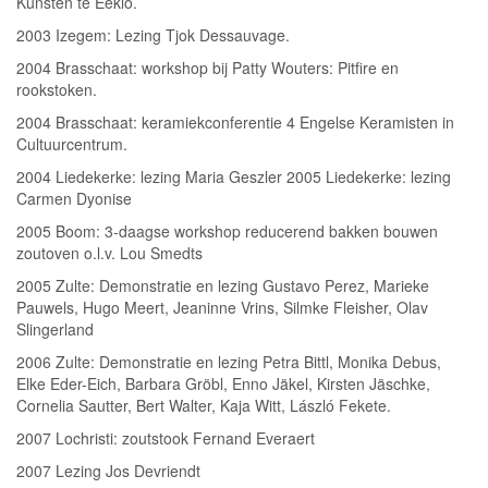
Kunsten te Eeklo.
2003 Izegem: Lezing Tjok Dessauvage.
2004 Brasschaat: workshop bij Patty Wouters: Pitfire en
rookstoken.
2004 Brasschaat: keramiekconferentie 4 Engelse Keramisten in
Cultuurcentrum.
2004 Liedekerke: lezing Maria Geszler 2005 Liedekerke: lezing
Carmen Dyonise
2005 Boom: 3-daagse workshop reducerend bakken bouwen
zoutoven o.l.v. Lou Smedts
2005 Zulte: Demonstratie en lezing Gustavo Perez, Marieke
Pauwels, Hugo Meert, Jeaninne Vrins, Silmke Fleisher, Olav
Slingerland
2006 Zulte: Demonstratie en lezing Petra Bittl, Monika Debus,
Elke Eder-Eich, Barbara Gröbl, Enno Jäkel, Kirsten Jäschke,
Cornelia Sautter, Bert Walter, Kaja Witt, László Fekete.
2007 Lochristi: zoutstook Fernand Everaert
2007 Lezing Jos Devriendt